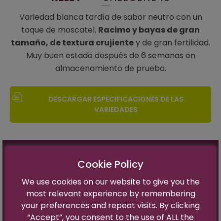
Variedad blanca tardía de sabor neutro con un
toque de moscatel.
Racimo y bayas de gran
tamaño, de textura crujiente
y de gran fertilidad.
Muy buen estado después de 6 semanas en
almacenamiento de prueba.
DESCARGAR ESPECIFICACIONES DE LAS
VARIEDADES
Cookie Policy
Nombre de variedad:
Sheegene 18
Nombre de marca comercial:
Kelly™
We use cookies on our website to give you the
Cosecha:
Crimson -1 semana
most relevant experience by remembering
Sabor:
Moscatel Suave
your preferences and repeat visits. By clicking
Tamaño Bayas:
Grande (18- 24mm)
“Accept”, you consent to the use of ALL the