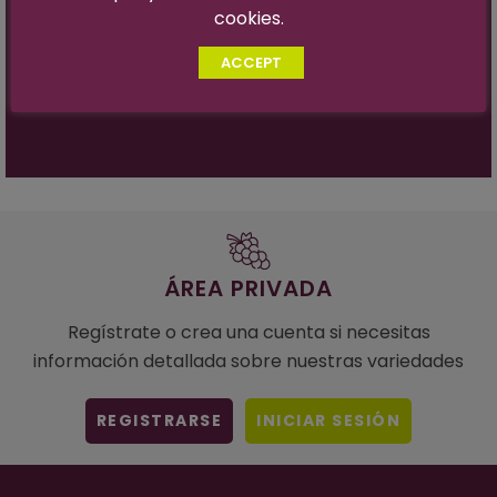
Brix Óptimos:
17- 19°
cookies.
Fertilidad:
Muy alta (Ratio 1.2- 1.3)
ACCEPT
Vigor de la vid:
Medio- Fuerte
Relación Azúcar/Ácido:
28:1 a 18º
ÁREA PRIVADA
Regístrate o crea una cuenta si necesitas
información detallada sobre nuestras variedades
REGISTRARSE
INICIAR SESIÓN